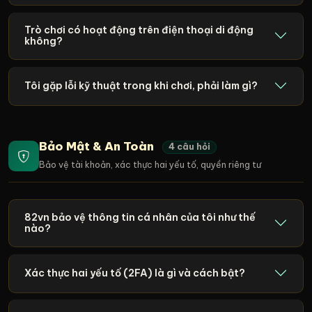
Trò chơi có hoạt động trên điện thoại di động
không?
Tôi gặp lỗi kỹ thuật trong khi chơi, phải làm gì?
Bảo Mật & An Toàn
4 câu hỏi
Bảo vệ tài khoản, xác thực hai yếu tố, quyền riêng tư
82vn bảo vệ thông tin cá nhân của tôi như thế
nào?
Xác thực hai yếu tố (2FA) là gì và cách bật?