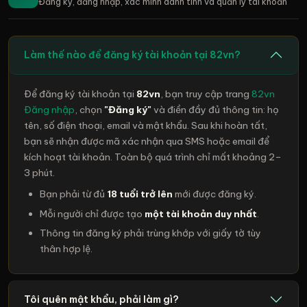
Đăng ký, đăng nhập, xác minh danh tính và quản lý tài khoản
Làm thế nào để đăng ký tài khoản tại 82vn?
Để đăng ký tài khoản tại
82vn
, bạn truy cập trang
82vn
Đăng nhập
, chọn
"Đăng ký"
và điền đầy đủ thông tin: họ
tên, số điện thoại, email và mật khẩu. Sau khi hoàn tất,
bạn sẽ nhận được mã xác nhận qua SMS hoặc email để
kích hoạt tài khoản. Toàn bộ quá trình chỉ mất khoảng 2–
3 phút.
Bạn phải từ đủ
18 tuổi trở lên
mới được đăng ký.
Mỗi người chỉ được tạo
một tài khoản duy nhất
.
Thông tin đăng ký phải trùng khớp với giấy tờ tùy
thân hợp lệ.
Tôi quên mật khẩu, phải làm gì?