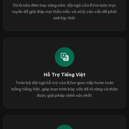
Dù là nửa đêm hay sáng sớm, đội ngũ của 82vn luôn trực
tuyến để giải đáp mọi thắc mắc và xử lý các vấn đề phát
sinh kịp thời.
Hỗ Trợ Tiếng Việt
Toàn bộ đội ngũ hỗ trợ của 82vn giao tiếp hoàn toàn
bằng tiếng Việt, giúp bạn trình bày vấn đề rõ ràng và nhận
được giải pháp chính xác nhất.