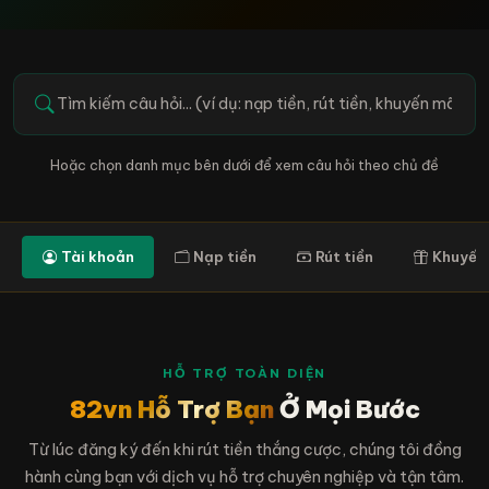
Hoặc chọn danh mục bên dưới để xem câu hỏi theo chủ đề
Tài khoản
Nạp tiền
Rút tiền
Khuyến
HỖ TRỢ TOÀN DIỆN
82vn Hỗ Trợ Bạn
Ở Mọi Bước
Từ lúc đăng ký đến khi rút tiền thắng cược, chúng tôi đồng
hành cùng bạn với dịch vụ hỗ trợ chuyên nghiệp và tận tâm.