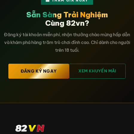
🎰 THAM GIA NGAY
Sẵn Sàng Trải Nghiệm
Cùng 82vn?
Đăng ký tài khoản miễn phí, nhận thưởng chào mừng hấp dẫn
và khám phá hàng trăm trò chơi đỉnh cao. Chỉ dành cho người
trên 18 tuổi.
XEM KHUYẾN MÃI
ĐĂNG KÝ NGAY