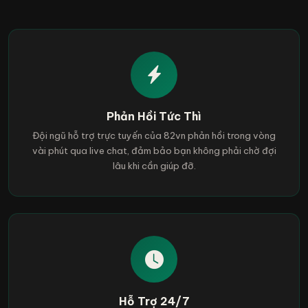
Phản Hồi Tức Thì
Đội ngũ hỗ trợ trực tuyến của 82vn phản hồi trong vòng
vài phút qua live chat, đảm bảo bạn không phải chờ đợi
lâu khi cần giúp đỡ.
Hỗ Trợ 24/7