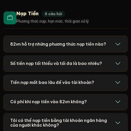
Nạp Tiền
6 câu hỏi
Phương thức nạp, hạn mức, thời gian xử lý
82vn hỗ trợ những phương thức nạp tiền nào?
Số tiền nạp tối thiểu và tối đa là bao nhiêu?
Tiền nạp mất bao lâu để vào tài khoản?
Có phí khi nạp tiền vào 82vn không?
Tôi có thể nạp tiền bằng tài khoản ngân hàng
của người khác không?