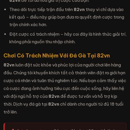
82vn
để tối ưu hóa giá trị cược của bạn.
Theo dõi trực tiếp trận đấu trên
82vn
thay vì chỉ dựa vào
kết quả – điều này giúp bạn đưa ra quyết định cược trong
trận chính xác hơn.
Đặt cược có trách nhiệm – hãy coi đây là hình thức giải trí,
không phải nguồn thu nhập chính.
Chơi Có Trách Nhiệm Với Đá Gà Tại 82vn
82vn
luôn đặt sức khỏe và phúc lợi của người chơi lên hàng
đầu. Chúng tôi khuyến khích tất cả thành viên đặt ra giới hạn
cược cá nhân và tuân thủ nghiêm túc. Nếu bạn cảm thấy việc
cá cược đang ảnh hưởng tiêu cực đến cuộc sống, hãy liên hệ
với đội ngũ hỗ trợ của
82vn
để được tư vấn và hỗ trợ kịp
thời. Dịch vụ đá gà tại
82vn
chỉ dành cho người từ đủ 18 tuổi
trở lên.