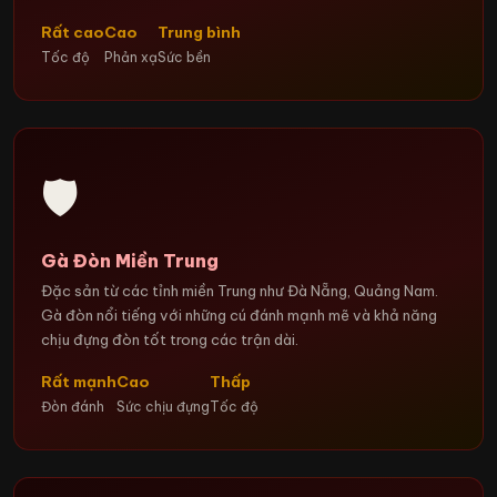
Rất cao
Cao
Trung bình
Tốc độ
Phản xạ
Sức bền
🛡️
Gà Đòn Miền Trung
Đặc sản từ các tỉnh miền Trung như Đà Nẵng, Quảng Nam.
Gà đòn nổi tiếng với những cú đánh mạnh mẽ và khả năng
chịu đựng đòn tốt trong các trận dài.
Rất mạnh
Cao
Thấp
Đòn đánh
Sức chịu đựng
Tốc độ