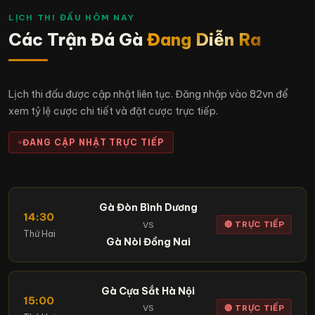
LỊCH THI ĐẤU HÔM NAY
Các Trận Đá Gà
Đang Diễn Ra
Lịch thi đấu được cập nhật liên tục. Đăng nhập vào 82vn để
xem tỷ lệ cược chi tiết và đặt cược trực tiếp.
ĐANG CẬP NHẬT TRỰC TIẾP
Gà Đòn Bình Dương
14:30
VS
🔴 TRỰC TIẾP
Thứ Hai
Gà Nòi Đồng Nai
Gà Cựa Sắt Hà Nội
15:00
VS
🔴 TRỰC TIẾP