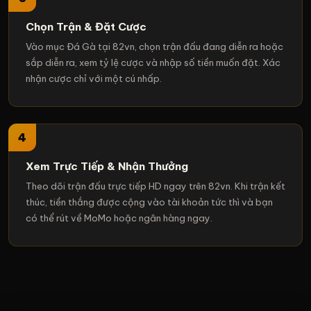
Chọn Trận & Đặt Cược
Vào mục Đá Gà tại 82vn, chọn trận đấu đang diễn ra hoặc
sắp diễn ra, xem tỷ lệ cược và nhập số tiền muốn đặt. Xác
nhận cược chỉ với một cú nhấp.
4
Xem Trực Tiếp & Nhận Thưởng
Theo dõi trận đấu trực tiếp HD ngay trên 82vn. Khi trận kết
thúc, tiền thắng được cộng vào tài khoản tức thì và bạn
có thể rút về MoMo hoặc ngân hàng ngay.