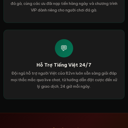
đá gà, cùng các ưu đãi nạp tiền hàng ngày và chương trình
VIP dành riêng cho người chơi đá gà.
💬
Hỗ Trợ Tiếng Việt 24/7
Đội ngũ hỗ trợ người Việt của 82vn luôn sẵn sàng giải đáp
mọi thắc mắc qua live chat, từ hướng dẫn đặt cược đến xử
lý giao dịch, 24 giờ mỗi ngày.