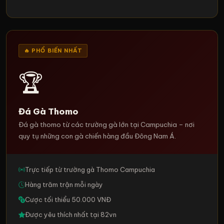
🔥 PHỔ BIẾN NHẤT
🏆
Đá Gà Thomo
Đá gà thomo từ các trường gà lớn tại Campuchia – nơi
quy tụ những con gà chiến hàng đầu Đông Nam Á.
Trực tiếp từ trường gà Thomo Campuchia
Hàng trăm trận mỗi ngày
Cược tối thiểu 50.000 VNĐ
Được yêu thích nhất tại 82vn