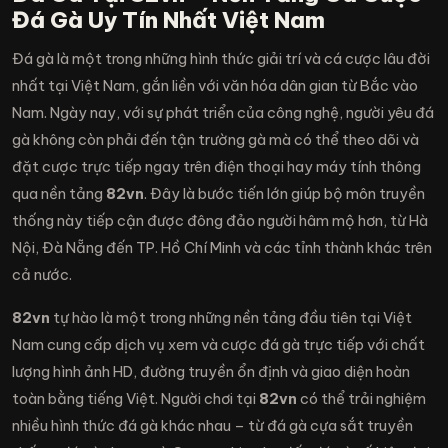
Đá Gà Uy Tín Nhất Việt Nam
Đá gà là một trong những hình thức giải trí và cá cược lâu đời
nhất tại Việt Nam, gắn liền với văn hóa dân gian từ Bắc vào
Nam. Ngày nay, với sự phát triển của công nghệ, người yêu đá
gà không còn phải đến tận trường gà mà có thể theo dõi và
đặt cược trực tiếp ngay trên điện thoại hay máy tính thông
qua nền tảng
82vn
. Đây là bước tiến lớn giúp bộ môn truyền
thống này tiếp cận được đông đảo người hâm mộ hơn, từ Hà
Nội, Đà Nẵng đến TP. Hồ Chí Minh và các tỉnh thành khác trên
cả nước.
82vn
tự hào là một trong những nền tảng đầu tiên tại Việt
Nam cung cấp dịch vụ xem và cược đá gà trực tiếp với chất
lượng hình ảnh HD, đường truyền ổn định và giao diện hoàn
toàn bằng tiếng Việt. Người chơi tại
82vn
có thể trải nghiệm
nhiều hình thức đá gà khác nhau – từ đá gà cựa sắt truyền