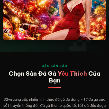
CÁC SÂN ĐẤU
Chọn Sân Đá Gà
Yêu Thích
Của
Bạn
82vn cung cấp nhiều hình thức đá gà đa dạng – từ đá gà cựa
sắt truyền thống đến đá gà thomo quốc tế, tất cả đều được