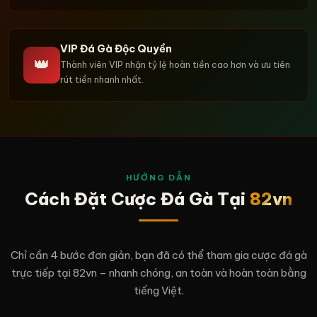
VIP Đá Gà Độc Quyền
👑
Thành viên VIP nhận tỷ lệ hoàn tiền cao hơn và ưu tiên
rút tiền nhanh nhất.
HƯỚNG DẪN
Cách Đặt Cược Đá Gà Tại
82vn
Chỉ cần 4 bước đơn giản, bạn đã có thể tham gia cược đá gà
trực tiếp tại 82vn – nhanh chóng, an toàn và hoàn toàn bằng
tiếng Việt.