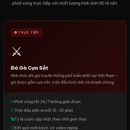
phát sóng trực tiếp với chất lượng hình ảnh HD rõ nét.
🔴 TRỰC TIẾP
⚔️
Đá Gà Cựa Sắt
Hình thức đá gà truyền thống phổ biến nhất tại Việt Nam –
gà được gắn cựa sắt, trận đấu kịch tính và nhanh chóng.
Phát sóng HD 24/7 không gián đoạn
Trận đấu diễn ra mỗi 15–20 phút
Tỷ lệ cược cập nhật theo thời gian thực
Kết quả minh bạch, có video replay