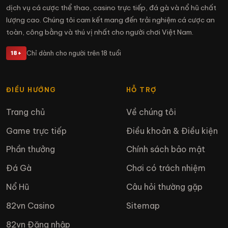
dịch vụ cá cược thể thao, casino trực tiếp, đá gà và nổ hũ chất
lượng cao. Chúng tôi cam kết mang đến trải nghiệm cá cược an
toàn, công bằng và thú vị nhất cho người chơi Việt Nam.
18+
Chỉ dành cho người trên 18 tuổi
ĐIỀU HƯỚNG
HỖ TRỢ
Trang chủ
Về chúng tôi
Game trực tiếp
Điều khoản & Điều kiện
Phần thưởng
Chính sách bảo mật
Đá Gà
Chơi có trách nhiệm
Nổ Hũ
Câu hỏi thường gặp
82vn Casino
Sitemap
82vn Đăng nhập